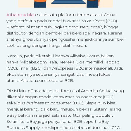
Alibaba adalah
salah satu platform terbesar asal China
yang berfokus pada model
business to business
(B2B).
Platform ini menghubungkan produsen, grosir, hingga
distributor dengan pembeli dari berbagai negara. Karena
sifatnya grosir, banyak pengusaha menjadikannya sumber
stok barang dengan harga lebih murah.
Namun, perlu diketahui bahwa Alibaba Group bukan
hanya “Alibaba.com” saja. Mereka juga memiliki Taobao
(C2C), Tmall (B2C), dan AliExpress (B2C internasional). Jadi,
ekosistemnya sebenarnya sangat luas, meski fokus
utama Alibaba.com tetap di B2B.
Di sisi lain, eBay adalah platform asal Amerika Serikat yang
dikenal dengan model
consumer to consumer
(C2C)
sekaligus
business to consumer
(B2C). Siapa pun bisa
menjual barang, baik baru maupun bekas. Sistem lelang
eBay bahkan menjadi salah satu fitur paling populer.
Selain itu, eBay juga punya kanal B2B seperti eBay
Business Supply, meskipun tidak sebesar dominasi C2C-