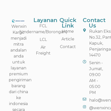
Layanan
Quick
Contact
Link
Us
FCL
Wenxin
Home
Rukan Eksk
(Undername/Borongan)
Kargo
No.32, Pan
menjadi
Article
LCL
Kapuk,
mitra
Contact
Air
Penjaringa
andalan
Freight
14470
anda
untuk
Senin -
layanan
Jumat,
premium
09:00
pengiriman
AM -
barang
05:00
dari china
PM
ke
halo@wenx
indonesia
@wenxinc
secara