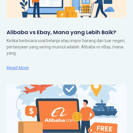
Alibaba vs Ebay, Mana yang Lebih Baik?
Ketika berbicara soal belanja atau impor barang dari luar negeri,
pertanyaan yang sering muncul adalah: Alibaba vs eBay, mana
yang
Read More