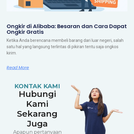
Ongkir di Alibaba: Besaran dan Cara Dapat
Ongkir Gratis
Ketika Anda berencana membeli barang dari luar negeri, salah
satu hal yang langsung terlintas di pikiran tentu saja ongkos
kirim.
Read More
KONTAK KAMI
Hubungi
Kami
Sekarang
Juga
Apapun pertanyaan