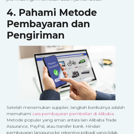
4. Pahami Metode
Pembayaran dan
Pengiriman
Setelah menemukan supplier, langkah berikutnya adalah
memahami
cara pembayaran pembelian di Alibaba
.
Metode populer yang aman antara lain Alibaba Trade
Assurance, PayPal, atau transfer bank. Hindari
pembayaran langsung ke rekening pribadi yang tidak