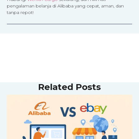
pengalaman belanja di Alibaba yang cepat, aman, dan
tanpa repot!
Related Posts