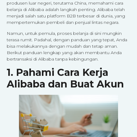
produsen luar negeri, terutama China, memahami cara
belanja di Alibaba adalah langkah penting. Alibaba telah
menjadi salah satu platform B2B terbesar di dunia, yang
mempertemukan pembeli dan penjual lintas negara.
Namun, untuk pemula, proses belanja di sini mungkin
terasa rumit. Padahal, dengan panduan yang tepat, Anda
bisa melakukannya dengan mudah dan tetap aman.
Berikut panduan lengkap yang akan membantu Anda
bertransaksi di Alibaba tanpa kebingungan.
1. Pahami Cara Kerja
Alibaba dan Buat Akun