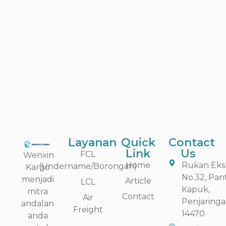
Layanan
Quick
Contact
Link
Us
FCL
Wenxin
Home
Rukan Eksk
(Undername/Borongan)
Kargo
No.32, Pan
menjadi
Article
LCL
Kapuk,
mitra
Contact
Air
Penjaringa
andalan
Freight
14470
anda