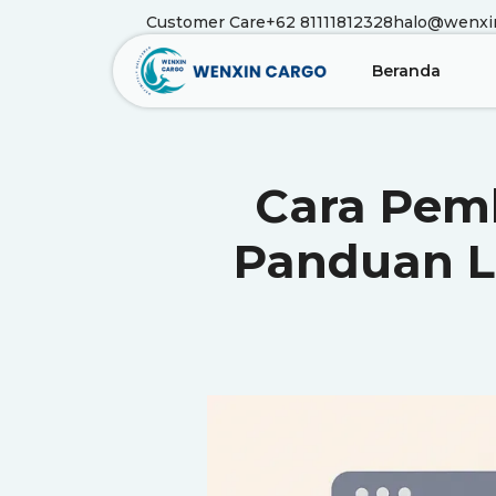
Customer Care
+62 81111812328
halo@wenxi
Beranda
Cara Pemb
Panduan L