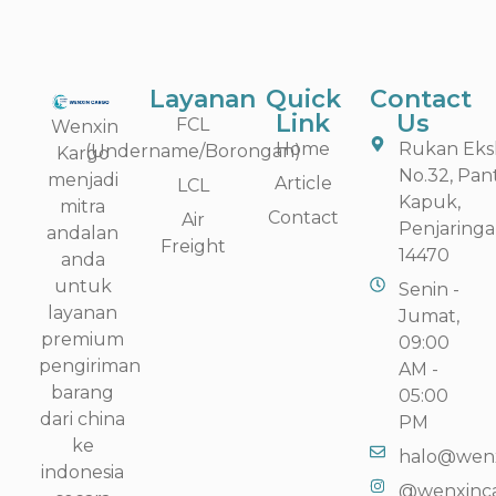
Layanan
Quick
Contact
Link
Us
FCL
Wenxin
Home
Rukan Eksk
(Undername/Borongan)
Kargo
No.32, Pan
menjadi
Article
LCL
Kapuk,
mitra
Contact
Air
Penjaringa
andalan
Freight
14470
anda
untuk
Senin -
layanan
Jumat,
premium
09:00
pengiriman
AM -
barang
05:00
dari china
PM
ke
halo@wenx
indonesia
@wenxinc